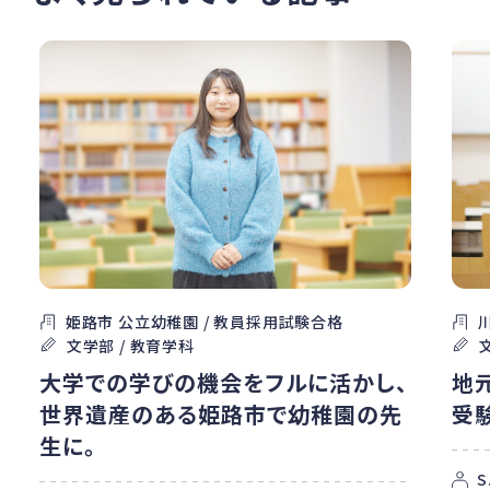
姫路市 公立幼稚園 / 教員採用試験合格
文学部 / 教育学科
大学での学びの機会をフルに活かし、
地
世界遺産のある姫路市で幼稚園の先
受
生に。
S