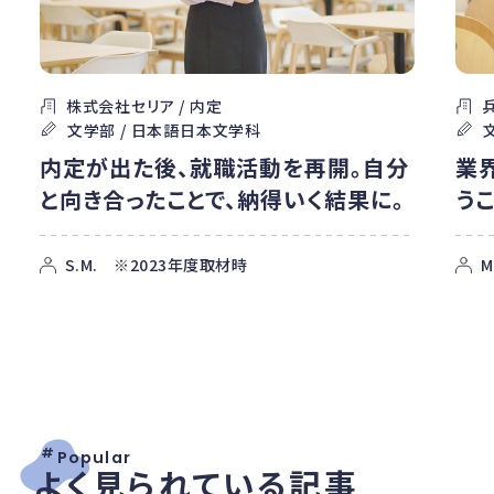
株式会社セリア / 内定
文学部 / 日本語日本文学科
内定が出た後、就職活動を再開。自分
業
と向き合ったことで、納得いく結果に。
う
S.M. ※2023年度取材時
M
#
Popular
よく見られている記事