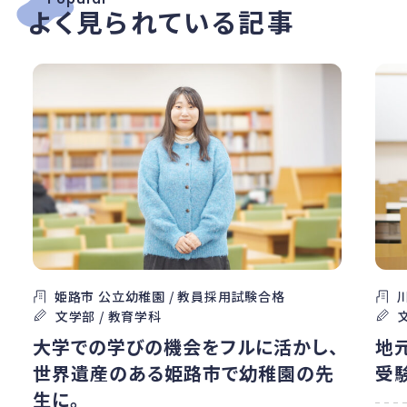
よく見られている記事
姫路市 公立幼稚園 / 教員採用試験合格
文学部 / 教育学科
大学での学びの機会をフルに活かし、
地
世界遺産のある姫路市で幼稚園の先
受
生に。