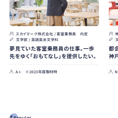
スカイマーク株式会社 / 客室乗務員 内定
文学部 / 英語英米文学科
夢見ていた客室乗務員の仕事。一歩
都
先をゆく「おもてなし」を提供したい。
神
A.I. ※2023年度取材時
N
#
Popular