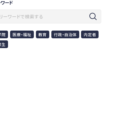
ーワード
学院
医療・福祉
教育
行政・自治体
内定者
業生