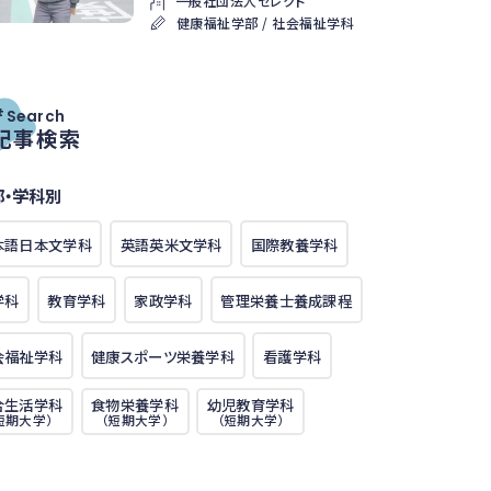
一般社団法人セレクト
健康福祉学部 / 社会福祉学科
#
Search
記事検索
部・学科別
本語日本文学科
英語英米文学科
国際教養学科
学科
教育学科
家政学科
管理栄養士養成課程
会福祉学科
健康スポーツ栄養学科
看護学科
合生活学科
食物栄養学科
幼児教育学科
短期大学）
（短期大学）
（短期大学）