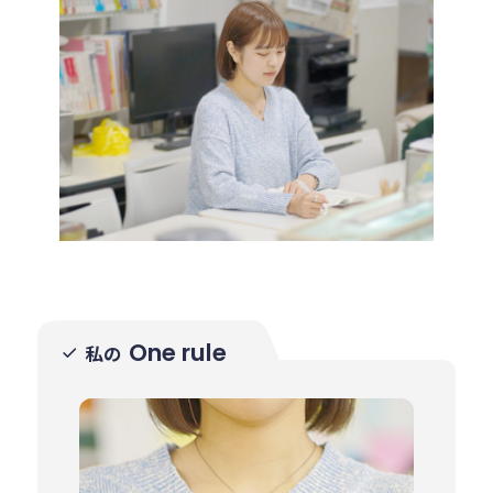
One rule
私の