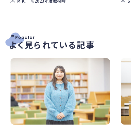
M.K. ※2023年度取材時
S
#
Popular
よく見られている記事