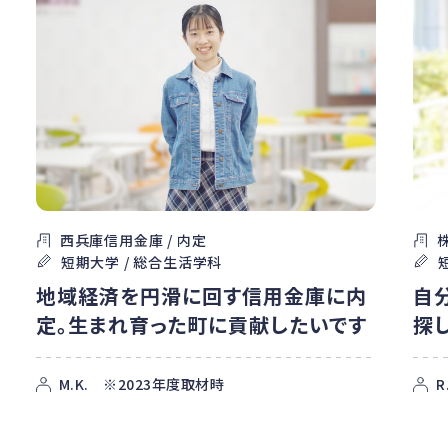
西兵庫信用金庫 / 内定
短期大学 / 総合生活学科
地域経済を円滑に回す信用金庫に内
自
定。生まれ育った町に貢献したいです
探
M.K. ※2023年度取材時
R