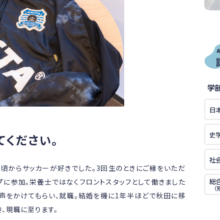
学
日
史
てください。
社
頃からサッカーが好きでした。3回生のときにご縁をいただ
総
プに参加。栄養士ではなくフロントスタッフとして働きました
（
声をかけてもらい、就職。結婚を機に1年半ほどで秋田に移
、現職に至ります。