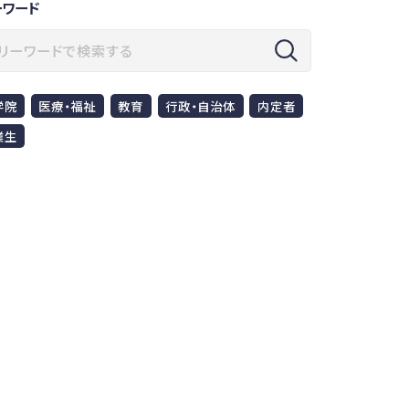
ーワード
学院
医療・福祉
教育
行政・自治体
内定者
業生