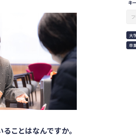
キ
大
卒
いることはなんですか。