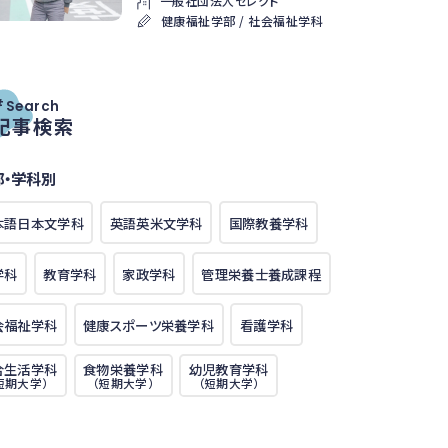
一般社団法人セレクト
健康福祉学部 / 社会福祉学科
#
Search
記事検索
部・学科別
本語日本文学科
英語英米文学科
国際教養学科
学科
教育学科
家政学科
管理栄養士養成課程
会福祉学科
健康スポーツ栄養学科
看護学科
合生活学科
食物栄養学科
幼児教育学科
短期大学）
（短期大学）
（短期大学）