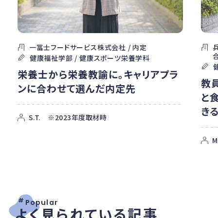
一冨士フードサービス株式会社 / 内定
健康福祉学部 / 健康スポーツ栄養学科
栄養士から栄養教諭に。キャリアプラ
教
ンに合わせて選んだ内定先
と
き
S.T. ※2023年度取材時
M
#
Popular
よく見られている記事