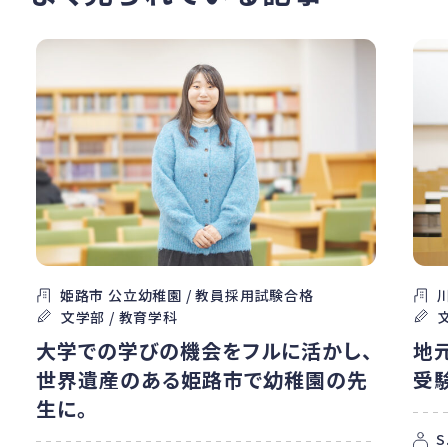
姫路市 公立幼稚園 / 教員採用試験合格
文学部 / 教育学科
大学での学びの機会をフルに活かし、
地
世界遺産のある姫路市で幼稚園の先
受
生に。
S