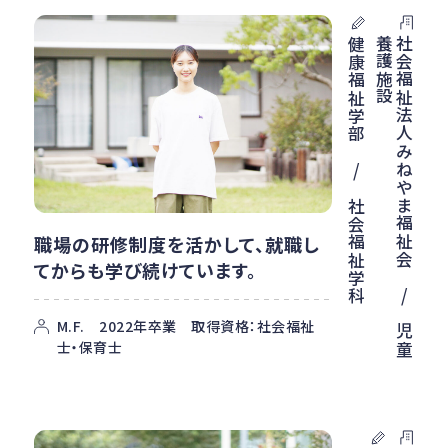
社
会
福
祉
法
人
み
ね
や
ま
福
祉
会
/
児
童
養
護
施
設
健康福祉学部 / 社会福祉学科
職場の研修制度を活かして、就職し
てからも学び続けています。
M.F. 2022年卒業 取得資格：社会福祉
士・保育士