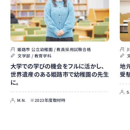
姫路市 公立幼稚園 / 教員採用試験合格
文学部 / 教育学科
大学での学びの機会をフルに活かし、
地
世界遺産のある姫路市で幼稚園の先生
受
に。
S
M.N. ※2023年度取材時