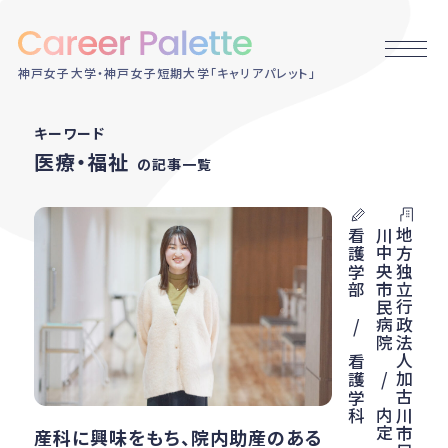
神戸女子大学・神戸女子短期大学「キャリアパレット」
キーワード
医療・福祉
の記事一覧
地
方
独
立
行
政
法
人
加
古
川
市
民
機
構
加
古
川
中
央
市
民
病
院
/
内
定
看護学部 / 看護学科
産科に興味をもち、院内助産のある