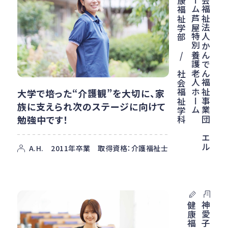
社
会
福
祉
法
人
か
ん
で
ん
福
祉
事
業
団
エ
ル
ホ
ー
ム
芦
屋
特
別
養
護
老
人
ホ
ー
ム
健康福祉学部 / 社会福祉学科
大学で培った“介護観”を大切に、家
族に支えられ次のステージに向けて
勉強中です！
A.H. 2011年卒業 取得資格：介護福祉士