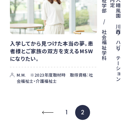
医
療
法
人
晴
風
園
川
西
リ
ハ
ビ
リ
テ
ー
シ
ョ
ン
病
院
内
定
健康福祉学部 / 社会福祉学科
入学してから見つけた本当の夢。患
者様とご家族の双方を支えるMSW
になりたい。
M.M. ※2023年度取材時 取得資格：社
会福祉士・介護福祉士
1
2