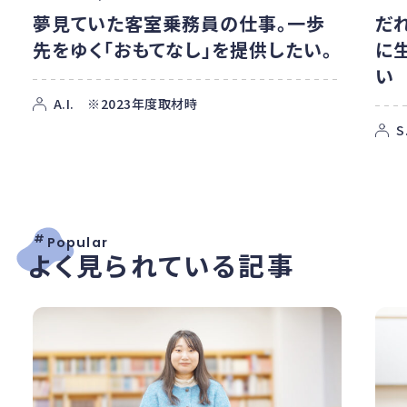
夢見ていた客室乗務員の仕事。一歩
だ
先をゆく「おもてなし」を提供したい。
に
い
A.I. ※2023年度取材時
S
#
Popular
よく見られている記事