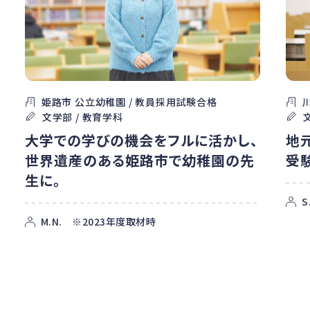
姫路市 公立幼稚園 / 教員採用試験合格
文学部 / 教育学科
大学での学びの機会をフルに活かし、
地
世界遺産のある姫路市で幼稚園の先
受
生に。
S
M.N. ※2023年度取材時